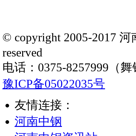
© copyright 2005-201
reserved
电话：0375-8257999（舞
豫ICP备05022035号
友情连接：
河南中钢